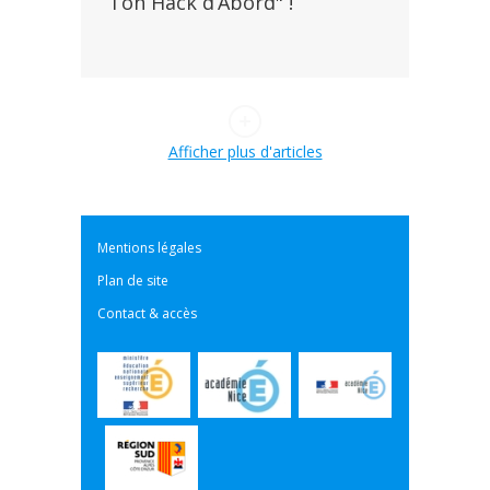
Ton Hack d’Abord" !
Afficher plus d'articles
Mentions légales
Plan de site
Contact & accès